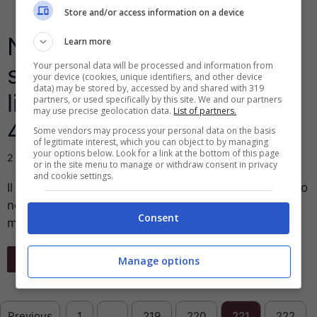
Store and/or access information on a device
Netflix, contenuti
Learn more
Your personal data will be processed and information from
scaricabili ma con dei
your device (cookies, unique identifiers, and other device
data) may be stored by, accessed by and shared with 319
limiti: visionabili solo per
partners, or used specifically by this site. We and our partners
may use precise geolocation data.
List of partners.
48 ore
Some vendors may process your personal data on the basis
of legitimate interest, which you can object to by managing
your options below. Look for a link at the bottom of this page
2 Dicembre 2016
or in the site menu to manage or withdraw consent in privacy
and cookie settings.
Il sito di streaming video che ha fatto tanto successo
nell’ultimo anno è diventato offline. I contenuti con
Consent
marchio Netflix potranno ...
Leggi Tutto
Manage options
Previous
1
…
219
220
221
222