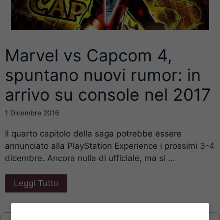
Marvel vs Capcom 4,
spuntano nuovi rumor: in
arrivo su console nel 2017
1 Dicembre 2016
Il quarto capitolo della saga potrebbe essere
annunciato alla PlayStation Experience i prossimi 3-4
dicembre. Ancora nulla di ufficiale, ma si ...
Leggi Tutto