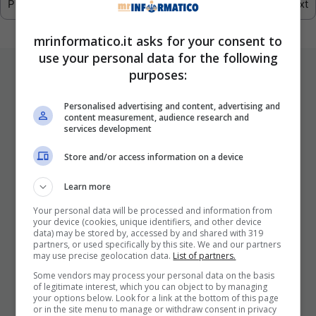
Previous
1
2
3
4
…
293
Next
mrinformatico.it asks for your consent to
use your personal data for the following
ULTIMI ARTICOLI
purposes:
Personalised advertising and content, advertising and
content measurement, audience research and
services development
Store and/or access information on a device
Learn more
Your personal data will be processed and information from
your device (cookies, unique identifiers, and other device
I Pro E I Contro Di Una Nuova Moda
data) may be stored by, accessed by and shared with 319
Che Punta A Cambiare Il Tabacco
partners, or used specifically by this site. We and our partners
may use precise geolocation data.
List of partners.
Per Sempre
Some vendors may process your personal data on the basis
25 Novembre 2025
of legitimate interest, which you can object to by managing
your options below. Look for a link at the bottom of this page
or in the site menu to manage or withdraw consent in privacy