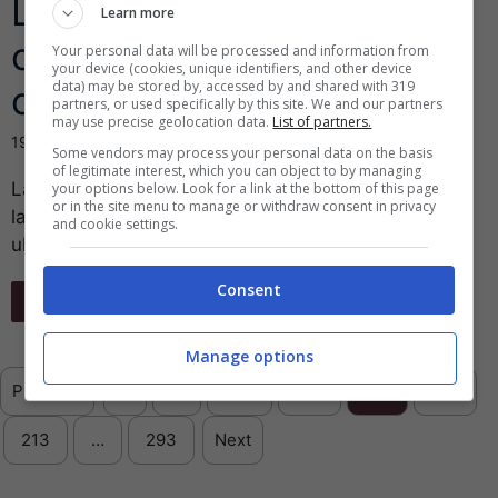
Linkem: arriva la super
Learn more
offerta per cambiare
Your personal data will be processed and information from
your device (cookies, unique identifiers, and other device
data) may be stored by, accessed by and shared with 319
operatore
partners, or used specifically by this site. We and our partners
may use precise geolocation data.
List of partners.
19 Aprile 2019
Some vendors may process your personal data on the basis
of legitimate interest, which you can object to by managing
La società italiana che utilizza connessioni a banda
your options below. Look for a link at the bottom of this page
or in the site menu to manage or withdraw consent in privacy
larga wifi, è sempre la scelta più diffusa. Con la sua
and cookie settings.
ultima offerta, ...
Consent
Leggi Tutto
Manage options
Previous
1
…
209
210
211
212
213
…
293
Next