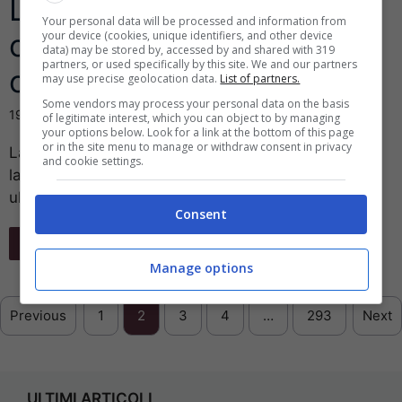
Linkem: arriva la super
Your personal data will be processed and information from
offerta per cambiare
your device (cookies, unique identifiers, and other device
data) may be stored by, accessed by and shared with 319
partners, or used specifically by this site. We and our partners
operatore
may use precise geolocation data.
List of partners.
Some vendors may process your personal data on the basis
19 Aprile 2019
of legitimate interest, which you can object to by managing
your options below. Look for a link at the bottom of this page
or in the site menu to manage or withdraw consent in privacy
La società italiana che utilizza connessioni a banda
and cookie settings.
larga wifi, è sempre la scelta più diffusa. Con la sua
ultima offerta, ...
Consent
Leggi Tutto
Manage options
Previous
1
2
3
4
…
293
Next
ULTIMI ARTICOLI