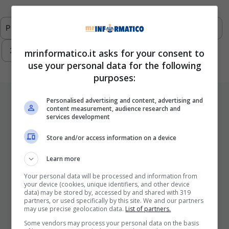
Previous
1
…
289
290
291
292
293
Next
mrinformatico.it asks for your consent to
use your personal data for the following
purposes:
ULTIMI ARTICOLI
Personalised advertising and content, advertising and
content measurement, audience research and
services development
Store and/or access information on a device
Learn more
Your personal data will be processed and information from
your device (cookies, unique identifiers, and other device
data) may be stored by, accessed by and shared with 319
partners, or used specifically by this site. We and our partners
may use precise geolocation data.
List of partners.
I Pro E I Contro Di Una Nuova Moda
Che Punta A Cambiare Il Tabacco
Some vendors may process your personal data on the basis