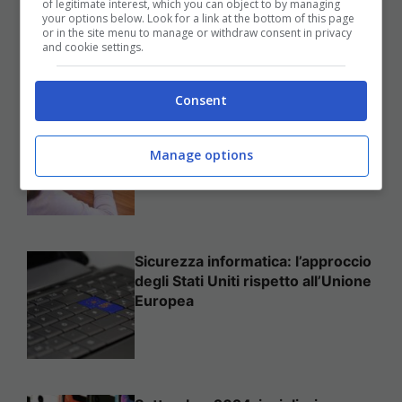
of legitimate interest, which you can object to by managing
Per Sempre
your options below. Look for a link at the bottom of this page
or in the site menu to manage or withdraw consent in privacy
25 Novembre 2025
and cookie settings.
Consent
Come mettere in sicurezza il
proprio sito web
Manage options
Sicurezza informatica: l’approccio
degli Stati Uniti rispetto all’Unione
Europea