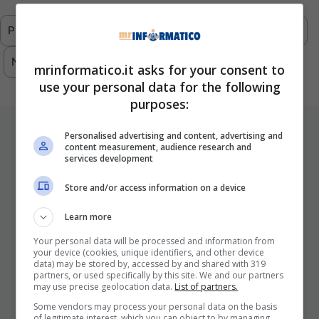
Previous
1
2
3
4
5
…
293
Next
mrinformatico.it asks for your consent to
use your personal data for the following
purposes:
ULTIMI ARTICOLI
Personalised advertising and content, advertising and
content measurement, audience research and
services development
Store and/or access information on a device
Learn more
Your personal data will be processed and information from
your device (cookies, unique identifiers, and other device
data) may be stored by, accessed by and shared with 319
partners, or used specifically by this site. We and our partners
I Pro E I Contro Di Una Nuova Moda
may use precise geolocation data.
List of partners.
Che Punta A Cambiare Il Tabacco
Some vendors may process your personal data on the basis
of legitimate interest, which you can object to by managing