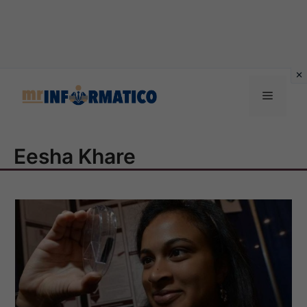
Vai
al
Menu
contenuto
Eesha Khare