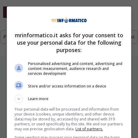
Leggi Tutto
mrinformatico.it asks for your consent to
Previous
1
2
3
4
…
293
Next
use your personal data for the following
purposes:
Personalised advertising and content, advertising and
ULTIMI ARTICOLI
content measurement, audience research and
services development
Store and/or access information on a device
Learn more
Your personal data will be processed and information from
your device (cookies, unique identifiers, and other device
data) may be stored by, accessed by and shared with 319
partners, or used specifically by this site. We and our partners
may use precise geolocation data.
List of partners.
I Pro E I Contro Di Una Nuova Moda
Some vendors may process your personal data on the basis