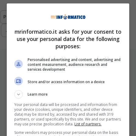
Previous
1
…
3
4
5
6
7
…
293
Next
mrinformatico.it asks for your consent to
use your personal data for the following
purposes:
ULTIMI ARTICOLI
Personalised advertising and content, advertising and
content measurement, audience research and
services development
Store and/or access information on a device
Learn more
Your personal data will be processed and information from
your device (cookies, unique identifiers, and other device
data) may be stored by, accessed by and shared with 319
partners, or used specifically by this site. We and our partners
may use precise geolocation data.
List of partners.
I Pro E I Contro Di Una Nuova Moda
Che Punta A Cambiare Il Tabacco
Some vendors may process your personal data on the basis