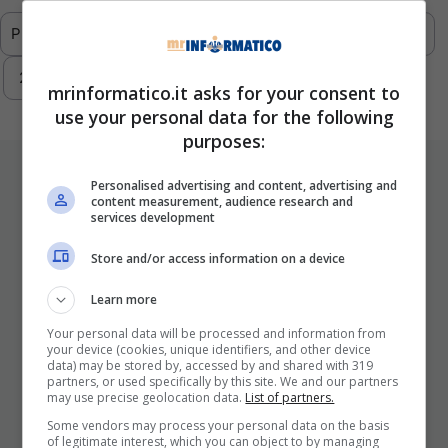
Previous
1
…
289
290
291
292
293
Next
mrinformatico.it asks for your consent to
use your personal data for the following
purposes:
ULTIMI ARTICOLI
Personalised advertising and content, advertising and
content measurement, audience research and
services development
Store and/or access information on a device
Learn more
Your personal data will be processed and information from
your device (cookies, unique identifiers, and other device
data) may be stored by, accessed by and shared with 319
partners, or used specifically by this site. We and our partners
I Pro E I Contro Di Una Nuova Moda
may use precise geolocation data.
List of partners.
Che Punta A Cambiare Il Tabacco
Some vendors may process your personal data on the basis
Per Sempre
of legitimate interest, which you can object to by managing