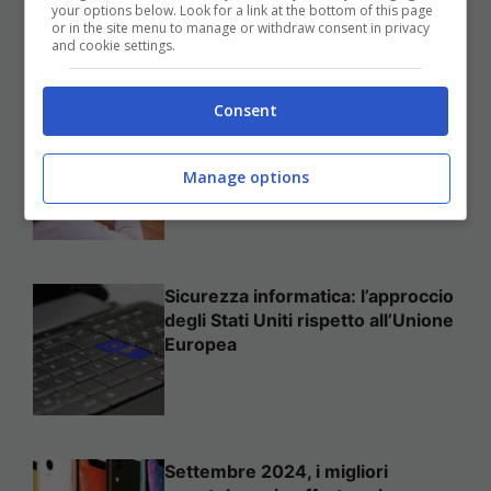
your options below. Look for a link at the bottom of this page
25 Novembre 2025
or in the site menu to manage or withdraw consent in privacy
and cookie settings.
Consent
Come mettere in sicurezza il
proprio sito web
Manage options
Sicurezza informatica: l’approccio
degli Stati Uniti rispetto all’Unione
Europea
Settembre 2024, i migliori