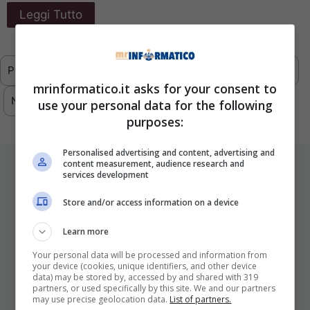
Leggi Tutto
Previous
1
2
3
4
5
…
293
mrinformatico.it asks for your consent to
Next
use your personal data for the following
purposes:
Personalised advertising and content, advertising and
content measurement, audience research and
ULTIMI ARTICOLI
services development
Store and/or access information on a device
Learn more
Your personal data will be processed and information from
your device (cookies, unique identifiers, and other device
data) may be stored by, accessed by and shared with 319
partners, or used specifically by this site. We and our partners
may use precise geolocation data.
List of partners.