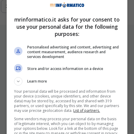
219
…
293
Next
mrinformatico.it asks for your consent to
use your personal data for the following
purposes:
ULTIMI ARTICOLI
Personalised advertising and content, advertising and
content measurement, audience research and
services development
Store and/or access information on a device
Learn more
Your personal data will be processed and information from
your device (cookies, unique identifiers, and other device
I Pro E I Contro Di Una Nuova Moda
data) may be stored by, accessed by and shared with 319
partners, or used specifically by this site. We and our partners
Che Punta A Cambiare Il Tabacco
may use precise geolocation data.
List of partners.
Per Sempre
Some vendors may process your personal data on the basis
of legitimate interest, which you can object to by managing
25 Novembre 2025
your options below. Look for a link at the bottom of this page
or in the site menu to manage or withdraw consent in privacy