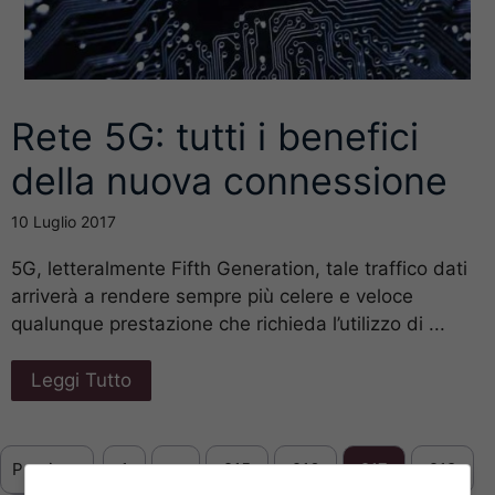
Rete 5G: tutti i benefici
della nuova connessione
10 Luglio 2017
5G, letteralmente Fifth Generation, tale traffico dati
arriverà a rendere sempre più celere e veloce
qualunque prestazione che richieda l’utilizzo di ...
Leggi Tutto
Previous
1
…
215
216
217
218