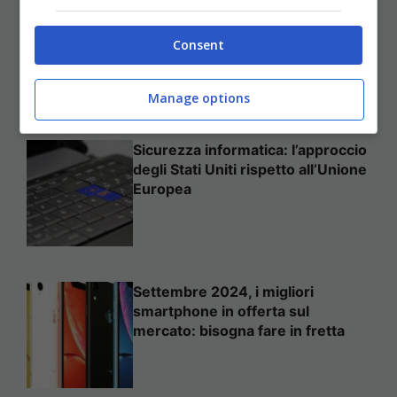
Come mettere in sicurezza il
proprio sito web
Consent
Manage options
Sicurezza informatica: l’approccio
degli Stati Uniti rispetto all’Unione
Europea
Settembre 2024, i migliori
smartphone in offerta sul
mercato: bisogna fare in fretta