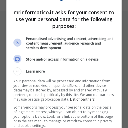
mrinformatico.it asks for your consent to
use your personal data for the following
ULTIMI ARTICOLI
purposes:
Personalised advertising and content, advertising and
content measurement, audience research and
services development
Store and/or access information on a device
Learn more
Your personal data will be processed and information from
I Pro E I Contro Di Una Nuova Moda
your device (cookies, unique identifiers, and other device
Che Punta A Cambiare Il Tabacco
data) may be stored by, accessed by and shared with 319
partners, or used specifically by this site. We and our partners
Per Sempre
may use precise geolocation data.
List of partners.
25 Novembre 2025
Some vendors may process your personal data on the basis
of legitimate interest, which you can object to by managing
your options below. Look for a link at the bottom of this page
or in the site menu to manage or withdraw consent in privacy
and cookie settings.