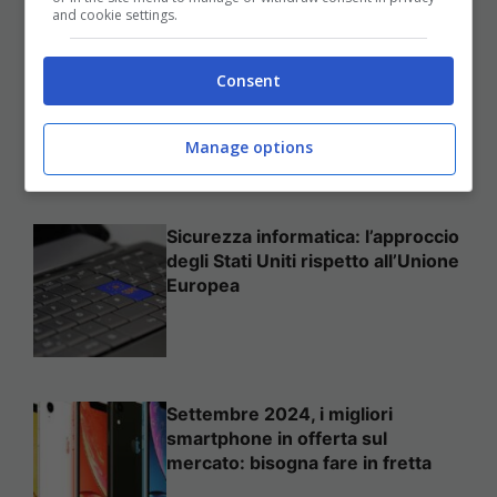
and cookie settings.
Come mettere in sicurezza il
Consent
proprio sito web
Manage options
Sicurezza informatica: l’approccio
degli Stati Uniti rispetto all’Unione
Europea
Settembre 2024, i migliori
smartphone in offerta sul
mercato: bisogna fare in fretta