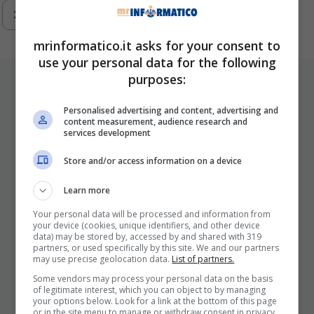
218
…
293
Next
mrinformatico.it asks for your consent to
use your personal data for the following
purposes:
ULTIMI ARTICOLI
Personalised advertising and content, advertising and
content measurement, audience research and
services development
Store and/or access information on a device
Learn more
Your personal data will be processed and information from
your device (cookies, unique identifiers, and other device
I Pro E I Contro Di Una Nuova Moda
data) may be stored by, accessed by and shared with 319
partners, or used specifically by this site. We and our partners
Che Punta A Cambiare Il Tabacco
may use precise geolocation data.
List of partners.
Per Sempre
Some vendors may process your personal data on the basis
of legitimate interest, which you can object to by managing
25 Novembre 2025
your options below. Look for a link at the bottom of this page
or in the site menu to manage or withdraw consent in privacy