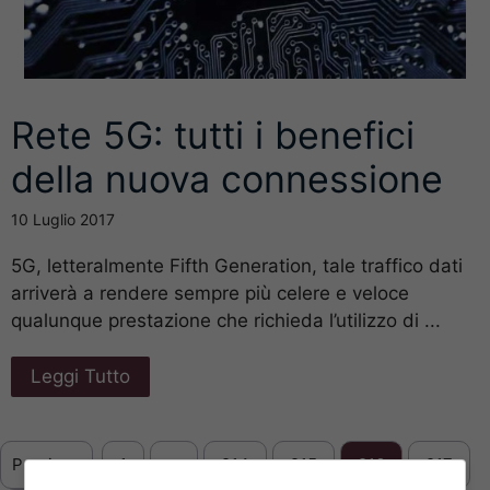
Rete 5G: tutti i benefici
della nuova connessione
10 Luglio 2017
5G, letteralmente Fifth Generation, tale traffico dati
arriverà a rendere sempre più celere e veloce
qualunque prestazione che richieda l’utilizzo di ...
Leggi Tutto
Previous
1
…
214
215
216
217