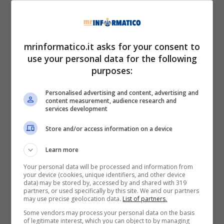
142 ITALIA 142
143 ITALIA 143
144 CENTRO SERENA
145 PADRE PIO TV
mrinformatico.it asks for your consent to
146 Rai Scuola
use your personal data for the following
147 FIRE TV
purposes:
148 ITALIA 148
149 PRIMASET
Personalised advertising and content, advertising and
content measurement, audience research and
150 Italia 150
services development
151 EQUtv
Store and/or access information on a device
152 Tesory Channel
153 TV 153
Learn more
154 ITALIA 154
Your personal data will be processed and information from
155 ITALIA 155
your device (cookies, unique identifiers, and other device
156 ITALIA 156
data) may be stored by, accessed by and shared with 319
partners, or used specifically by this site. We and our partners
157 FASCINO TV
may use precise geolocation data.
List of partners.
158 RADIO KISS KISS TV
Some vendors may process your personal data on the basis
159 ITALIA 159
of legitimate interest, which you can object to by managing