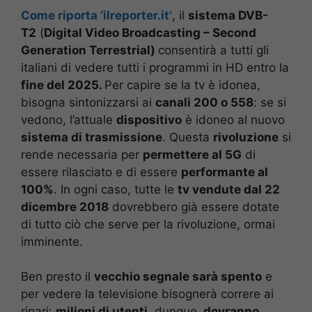
Come riporta ‘ilreporter.it’
, il
sistema DVB-
T2
(
Digital Video Broadcasting – Second
Generation Terrestrial)
consentirà a tutti gli
italiani di vedere tutti i programmi in HD entro la
fine del
2025.
Per
capire se la tv è idonea,
bisogna sintonizzarsi ai
canali 200 o 558
: se si
vedono, l’attuale
dispositivo
è idoneo al nuovo
sistema di trasmissione
. Questa
rivoluzione
si
rende necessaria per
permettere al 5G
di
essere rilasciato e di essere
performante al
100%
. In ogni caso, tutte le
tv vendute dal 22
dicembre 2018
dovrebbero già essere dotate
di tutto ciò che serve per la rivoluzione, ormai
imminente.
Ben presto il
vecchio segnale sarà spento
e
per vedere la televisione bisognerà correre ai
ripari:
milioni di utenti
, dunque,
dovranno