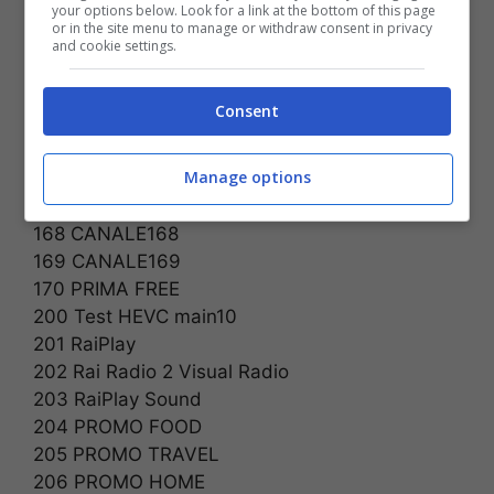
your options below. Look for a link at the bottom of this page
160 ITALIA 160
or in the site menu to manage or withdraw consent in privacy
161 ITALIA 161
and cookie settings.
162 CANALE 162
163 CANALE 163
Consent
164 ITALIA 164
165 Canale 165
Manage options
166 ORLERTV
167 VH1
168 CANALE168
169 CANALE169
170 PRIMA FREE
200 Test HEVC main10
201 RaiPlay
202 Rai Radio 2 Visual Radio
203 RaiPlay Sound
204 PROMO FOOD
205 PROMO TRAVEL
206 PROMO HOME