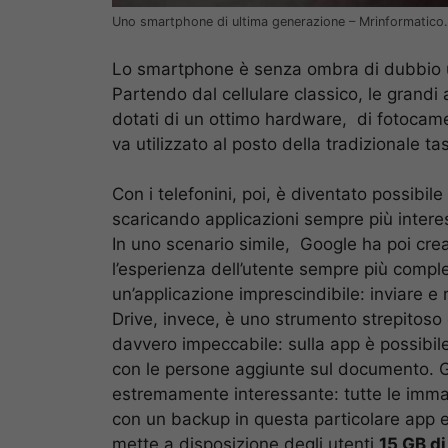
Uno smartphone di ultima generazione – Mrinformatico.
Lo smartphone è senza ombra di dubbio una 
Partendo dal cellulare classico, le grandi
dotati di un ottimo hardware, di fotocame
va utilizzato al posto della tradizionale tas
Con i telefonini, poi, è diventato possibil
scaricando applicazioni sempre più interes
In uno scenario simile, Google ha poi cre
l’esperienza dell’utente sempre più compl
un’applicazione imprescindibile: inviare e 
Drive, invece, è uno strumento strepitoso
davvero impeccabile: sulla app è possibil
con le persone aggiunte sul documento. G
estremamente interessante: tutte le imma
con un backup in questa particolare app
mette a disposizione degli utenti
15 GB di