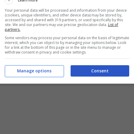
Learn more
 email che consuma troppo spazio.
Your personal data will be processed and information from your device
(cookies, unique identifiers, and other device data) may be stored by,
ra “has:attachment” seguita dalla parola chiave, è
accessed by and shared with 319 partners, or used specifically by this
 allegati. In questo modo, potete procedere
site. We and our partners may use precise geolocation data.
List of
partners.
oppo pesanti. Una volta cancellate le email,
Some vendors may process your personal data on the basis of legitimate
i file presenti li occupano comunque memoria.
interest, which you can object to by managing your options below. Look
ella Spam: con frequenza, sono presenti email
for a link at the bottom of this page or in the site menu to manage or
withdraw consent in privacy and cookie settings.
Manage options
Consent