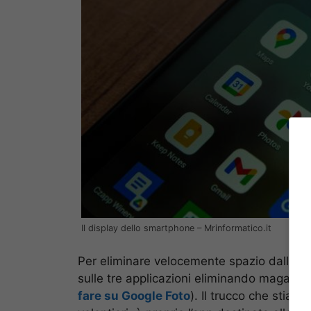
Il display dello smartphone – Mrinformatico.it
Per eliminare velocemente spazio dall’acc
sulle tre applicazioni eliminando magari fil
fare su Google Foto
). Il trucco che stiam