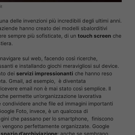
it
delle invenzioni più incredibili degli ultimi anni.
 aziende hanno creato dei modelli sbalorditivi
re sempre più sofisticate, di un
touch screen
che
tiera.
e navigare sul web, facendo così ricerche,
santi e installando giochi meravigliosi sul device.
ato dei
servizi impressionanti
che hanno reso
eta. Gmail, ad esempio, è diventata
ricevere email non è mai stato così semplice. Il
 che permette un’organizzazione lavorativa
e condividere anche file ed immagini importanti
oogle Foto, invece, è un qualcosa di
gini che passano per lo smartphone, finiscono
 e vengono perfettamente organizzate. Google
 spazio d’archiviazione
: anche se sembrano