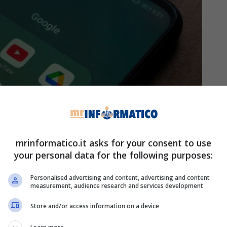
mrinformatico.it asks for your consent to use
your personal data for the following purposes:
Personalised advertising and content, advertising and content
measurement, audience research and services development
ount Google, è possibile intervenire prontamente
e inutili ed in eccesso (
qui abbiamo visto cosa
Store and/or access information on a device
o per svelarvi funziona per Gmail: spesso e