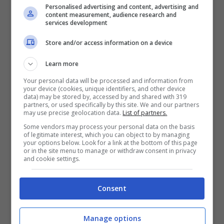
evitare di danneggiare la batteria del proprio
Personalised advertising and content, advertising and
smartphone, e dunque anche l’efficienza di
content measurement, audience research and
services development
ricarica, riguarda
proprio il tempo in cui lo
lasciamo attaccato all’alimentatore.
E’ infatti
Store and/or access information on a device
preferibile non lasciare il nostro dispositivo
Learn more
attaccato per troppo tempo al proprio cavo ma,
anzi, staccarlo il prima possibile non appena
Your personal data will be processed and information from
your device (cookies, unique identifiers, and other device
raggiunge il suo valore necessario di ricarica:
data) may be stored by, accessed by and shared with 319
una durata superiore ed eccessiva, infatti,
partners, or used specifically by this site. We and our partners
may use precise geolocation data.
List of partners.
potrebbe essere considerata dannosa per la
batteria e soprattutto rappresenta anche uno
Some vendors may process your personal data on the basis
of legitimate interest, which you can object to by managing
spreco non necessario di energia.
your options below. Look for a link at the bottom of this page
or in the site menu to manage or withdraw consent in privacy
and cookie settings.
Insomma, se state cercando il momento
migliore per ricaricare il vostro smartphone, in
Consent
realtà la notte potrebbe non essere il momento
migliore. Attenzione però, perché ci sono anche
altri consigli che proprio non potete
Manage options