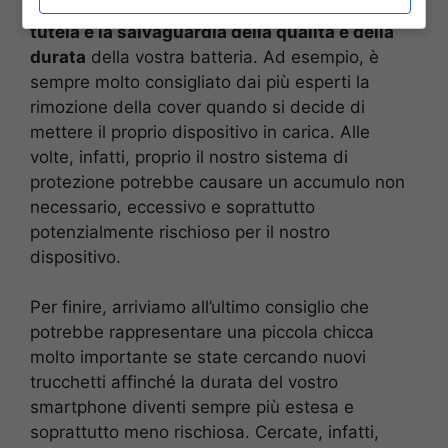
sottovalutare per quanto riguarda proprio
la
tutela e la salvaguardia della qualità e della
durata
della vostra batteria. Ad esempio, è
sempre molto consigliato dai più esperti la
rimozione della cover quando si decide di
mettere il proprio dispositivo in carica. Alle
volte, infatti, proprio il nostro sistema di
protezione potrebbe causare un accumulo non
necessario, eccessivo e soprattutto
potenzialmente rischioso per il nostro
dispositivo.
Per finire, arriviamo all’ultimo consiglio che
potrebbe rappresentare una piccola chicca
molto importante se state cercando nuovi
trucchetti affinché la durata del vostro
smartphone diventi sempre più estesa e
soprattutto meno rischiosa. Cercate, infatti,