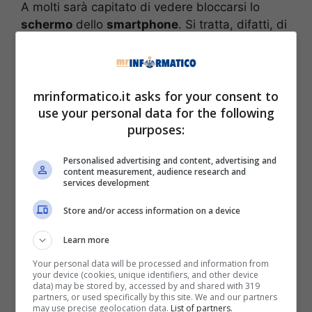
A molti sarà capitato di vedere bloccarsi lo
schermo
dello
smartphone
. Si tratta, difatti, di
un problema molto comune che riguarda
qualsiasi marca o modello di dispositivi. Se
dovesse presentarsi la problematica, non
sempre bisogna correre in assistenza o in
mrinformatico.it asks for your consent to
use your personal data for the following
negozio ad acquistarne uno nuovo.
purposes:
Potrebbe trattarsi, difatti, di un
piccolo bug
che
Personalised advertising and content, advertising and
può essere risolto in poche semplici mosse. Il
content measurement, audience research and
primo consiglio è quello di non intasare la
services development
memoria del telefono e provvedere sempre
Store and/or access information on a device
alla pulizia
, magari cancellando le
applicazioni
o i
file
(foto, video, audio e documenti) che
Learn more
sono
superflui
. Vediamo adesso il piccolo
Your personal data will be processed and information from
trucco
per sbloccare uno smartphone il cui
your device (cookies, unique identifiers, and other device
schermo non dà più segni di vita.
data) may be stored by, accessed by and shared with 319
partners, or used specifically by this site. We and our partners
may use precise geolocation data.
List of partners.