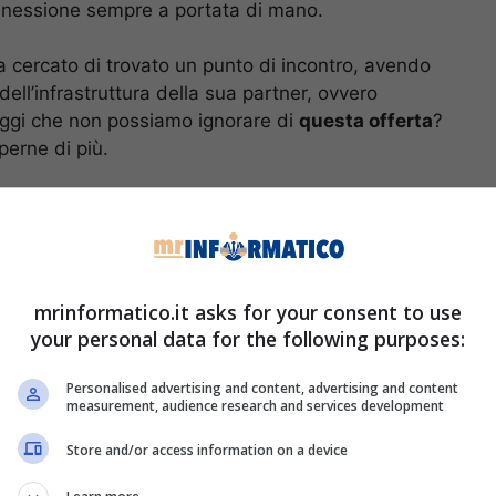
connessione sempre a portata di mano.
 cercato di trovato un punto di incontro, avendo
 dell’infrastruttura della sua partner, ovvero
aggi che non possiamo ignorare di
questa offerta
?
perne di più.
teMobile, scopriamoli
 messa ora sul mercato da PosteMobile ha
tare e che soprattutto non vede l’ora di poterci
mrinformatico.it asks for your consent to use
ne di attivare l’offerta in questione senza però
your personal data for the following purposes:
 nostro numero: tutto ciò che dovremo fare è recarci
Un secondo aspetto molto ghiotto riguarda invece il
Personalised advertising and content, advertising and content
measurement, audience research and services development
zione mobile.
Store and/or access information on a device
entata al costo fisso, e dunque non variabile, di sei
ti e messaggi illimitati, come ormai accade sempre