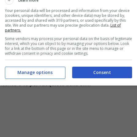
Learn more
 ben 10 giga con un traffico dati in 4G+. La velocità
Your personal data will be processed and information from your device
wnload e
50 Mbpd in upload
. Per finire, per chi
(cookies, unique identifiers, and other device data) may be stored by,
accessed by and shared with 319 partners, or used specifically by this
o assicurati 6,35 giga nell’Unione Europea a costo
site. We and our partners may use precise geolocation data.
List of
partners.
Some vendors may process your personal data on the basis of legitimate
interest, which you can object to by managing your options below. Look
gli ultimi ma fondamentali dettagli sempre per
for a link at the bottom of this page or in the site menu to manage or
steMobile. Come il fatto che ci sia la possibilità
withdraw consent in privacy and cookie settings.
Ti cerco, Richiama Ora e di avviso di chiamata. Ci
lare il proprio credito residuo senza costi aggiuntivi
Manage options
Consent
ne a consumo. L’attivazione, per finire, ha un costo
icarica e
15 per l’acquisto della SIM.