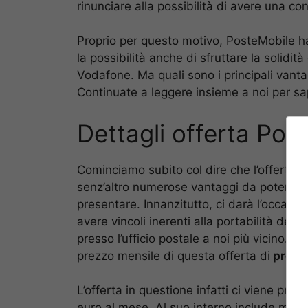
rinunciare alla possibilità di avere una 
Proprio per questo motivo, PosteMobile ha
la possibilità anche di sfruttare la solidità
Vodafone. Ma quali sono i principali vant
Continuate a leggere insieme a noi per sa
Dettagli offerta Pos
Cominciamo subito col dire che l’offerta
senz’altro numerose vantaggi da poter van
presentare. Innanzitutto, ci darà l’occasio
avere vincoli inerenti alla portabilità del
presso l’ufficio postale a noi più vicino. 
prezzo mensile di questa offerta di
promo
L’offerta in questione infatti ci viene pres
euro al mese. Al suo interno include minu