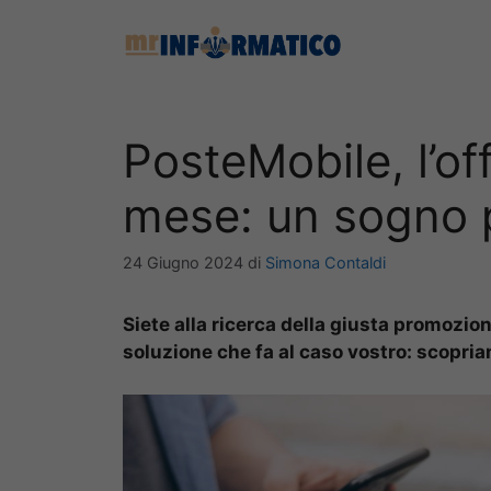
Vai
al
contenuto
PosteMobile, l’of
mese: un sogno per
24 Giugno 2024
di
Simona Contaldi
Siete alla ricerca della giusta promozio
soluzione che fa al caso vostro: scopri