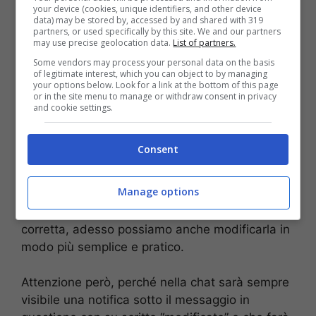
your device (cookies, unique identifiers, and other device
A lanciare l’annuncio ufficiale è stato proprio
data) may be stored by, accessed by and shared with 319
partners, or used specifically by this site. We and our partners
Meta, team a capo dell’organizzazione e della
may use precise geolocation data.
List of partners.
gestione proprio di Instagram, che ha parlato
Some vendors may process your personal data on the basis
proprio di
un importante aggiornamento in
of legitimate interest, which you can object to by managing
your options below. Look for a link at the bottom of this page
arrivo.
Ma cerchiamo di scoprire più nel
or in the site menu to manage or withdraw consent in privacy
dettaglio tutte quelle che sono le modifiche che
and cookie settings.
ci aspettano e di cui alcuni di noi hanno già
avuto modo di poter godere. Come prima cosa,
Consent
da adesso ci sarà la possibilità di modificare i
messaggi privati che inviamo proprio
in direct
Manage options
entro i 15 minuti dall’invio.
Se prima, infatti,
potevamo solo cancellare e rinviare una frase
corretta, adesso possiamo anche modificarla in
modo più semplice e pratico.
Attenzione però, perché nella chat sarà sempre
visibile una notifica sotto il messaggio in