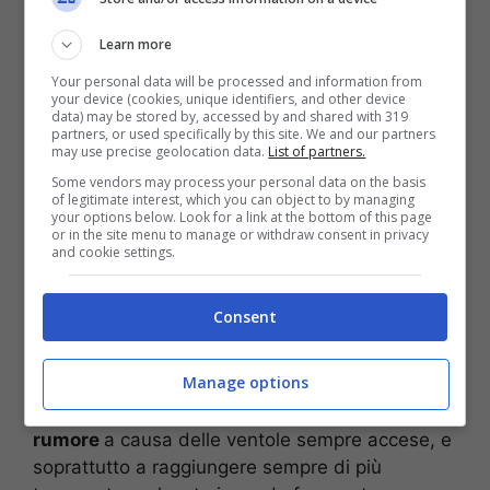
proprio per questo motivo, tendono spesso a
esaurire con velocità lo spazio messo a
Learn more
disposizione dai nostri computer. O, ancora,
Your personal data will be processed and information from
l’ultimo software rilasciato potrebbe non essere
your device (cookies, unique identifiers, and other device
più compatibile, e dunque non essere
data) may be stored by, accessed by and shared with 319
partners, or used specifically by this site. We and our partners
supportato, con il nostro sistema operativo in
may use precise geolocation data.
List of partners.
quanto
ormai troppo vecchio.
Some vendors may process your personal data on the basis
of legitimate interest, which you can object to by managing
your options below. Look for a link at the bottom of this page
RUMORE E CALORE
or in the site menu to manage or withdraw consent in privacy
and cookie settings.
Questo è senza dubbio uno dei segnali più
inequivocabili che tutti noi ci siamo trovati
Consent
davanti quando il nostro pc ha cominciato a
diventare ormai troppo vecchio. Quando
Manage options
comincia a soffrire con il suo utilizzo, infatti, il
nostro computer comincia
a produrre fin troppo
rumore
a causa delle ventole sempre accese, e
soprattutto a raggiungere sempre di più