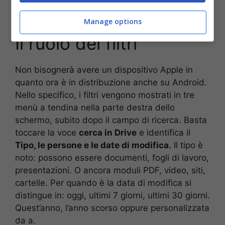
prestate attenzione perché
tutti ne potranno
godere.
Manage options
Il ruolo dei filtri
Non bisognerà avere un dispositivo Apple in
quanto ora è in distribuzione anche su Android.
Nello specifico, i filtri vengono mostrati in tre
menù a tendina nella parte destra dello
schermo, subito dopo il campo di ricerca. Basta
toccare la voce
cerca in Drive
e identifica il
Tipo, le persone e le date di modifica.
Il tipo è
noto: possono essere documenti, fogli di lavoro,
presentazioni. O ancora moduli PDF, video, siti,
cartelle. Per quando è la data di modifica si
distingue in: oggi, ultimi 7 giorni, ultimi 30 giorni.
Quest’anno, l’anno scorso oppure personalizzata
da a.