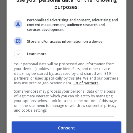
purposes:
documenti su Google Drive difficilmente
possono disperdersi. Le novità che adesso ha
Personalised advertising and content, advertising and
in serbo Google per la sua versione Drive
sono
content measurement, audience research and
assolutamente accattivanti
e già gli utenti che
services development
ne sono venuti a conoscenza hanno mostrato
Store and/or access information on a device
un’abbondante dose di entusiasmo. Ma in cosa
consiste nello specifico? E’ presto detto.
Learn more
Your personal data will be processed and information from
Ricerca, è questa la parole chiave su cui Google
your device (cookies, unique identifiers, and other device
data) may be stored by, accessed by and shared with 319
Drive sta cercando di migliorare. Accade spesso
partners, or used specifically by this site. We and our partners
infatti di avere tantissimi documenti e di non
may use precise geolocation data.
List of partners.
trovare quello che serve.
Con i nuovi filtri
Some vendors may process your personal data on the basis
of legitimate interest, which you can object to by managing
invece sarà tutto molto più semplice,
per non
your options below. Look for a link at the bottom of this page
parlare della sua rapidità. Bastano pochi click e
or in the site menu to manage or withdraw consent in privacy
and cookie settings.
si ottiene tutto quello che si desidera. La
funzione è stata già rilasciata il mese scorso su
iOS quindi sui dispositivi Apple ma adesso
Consent