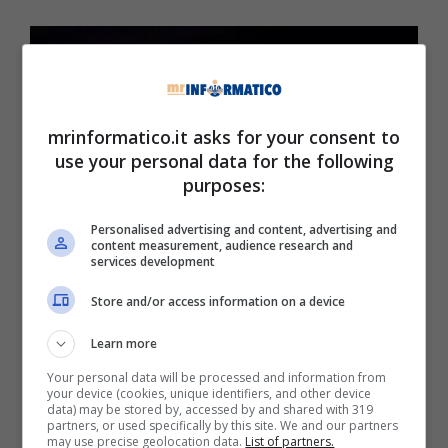
mrinformatico.it asks for your consent to
use your personal data for the following
purposes:
Personalised advertising and content, advertising and
content measurement, audience research and
services development
Elon Musk – Mrinformatico.it
Store and/or access information on a device
Elon non sta vivendo un momento felice dal
Learn more
punto di vista professionale. Il super
Your personal data will be processed and information from
imprenditore sta effettuando diversi tagli in
your device (cookies, unique identifiers, and other device
data) may be stored by, accessed by and shared with 319
Tesla per far fronte alla crisi dell’azienda
partners, or used specifically by this site. We and our partners
produttrice di veicoli elettrici e per ridurre i costi.
may use precise geolocation data.
List of partners.