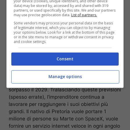
your device (cookies, unique identifiers, and other device
emula le conversazioni umane consentendo agli
data) may be stored by, accessed by and shared with 319
utenti un’interazione continua. Musk, nei giorni
partners, or used specifically by this site. We and our partners
may use precise geolocation data.
List of partners.
scorsi, si è lanciato in una nuova previsione: il
Some vendors may process your personal data on the basis
numero uno di X ha infatti parlato proprio dell’IA.
of legitimate interest, which you can object to by managing
“
Entro 12,24 mesi l’Intelligenza Artificiale
your options below. Look for a link at the bottom of this page
or in the site menu to manage or withdraw consent in privacy
supererà quella umana
a patto che la fornitura
and cookie settings.
dio energia e lo sviluppo di nuovi hardware
consentano di soddisfare le richieste di una
Consent
tecnologia sempre più potente”.
Lo scorso anno, il buon Elon aveva fatto una
Manage options
previsione simile definendo come annata del
sorpasso il 2029. Tralasciando queste previsioni
(spesso errate), l’imprenditore continua a
lavorare per raggiungere i suoi obiettivi più
grandi. Il nativo di Pretoria vuole portare 1
milione di persone su Marte con SpaceX, vuole
fornire un servizio internet veloce in ogni angolo