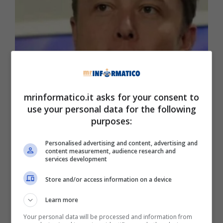
Elon Musk sorpreso – Mrinformatico.it
mrinformatico.it asks for your consent to
use your personal data for the following
Negli ultimi mesi si è parlato tantissimo di
purposes:
Intelligenza Artificiale: ormai le macchine
pensano proprio come l’uomo anche se hanno
Personalised advertising and content, advertising and
content measurement, audience research and
ovviamente conoscenze illimitate. In uno
services development
scenario simile, i nostri smartphone sono
diventati sempre più intelligenti e sono pronti a
Store and/or access information on a device
soddisfare ogni nostro desiderio mentre sul
Learn more
web
sono nati i ChatBot (
ChatGpt si può usare
all’infinito?
Qui per la risposta
)
, un software che
Your personal data will be processed and information from