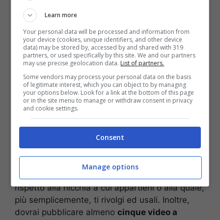
chiusura di TikTok in Europa
di cui si è parlato
di recente, il numero degli utenti di questo
Learn more
enorme social network è impressionante. Ma
Your personal data will be processed and information from
come posso arrivare ad una fetta di questi
your device (cookies, unique identifiers, and other device
data) may be stored by, accessed by and shared with 319
utenti considerevole e
farmi conoscere da più
partners, or used specifically by this site. We and our partners
may use precise geolocation data.
List of partners.
persone
possibili grazie a quello che so o che
mi piace fare? La prima cosa da sottolineare è
Some vendors may process your personal data on the basis
of legitimate interest, which you can object to by managing
che, rispetto all’altro gigante dei social, vale a
your options below. Look for a link at the bottom of this page
or in the site menu to manage or withdraw consent in privacy
dire Instagram, su
TikTok
è più facile
and cookie settings.
aumentare i propri seguaci. Ed in tal senso c’è
una guida che può aiutarti.
Consent
Alcuni consigli, in tal senso, possono tornarti
utili. La prima cosa da fare è quella di cercare
Manage options
quelli che sono i
5 o 6 hashtag più popolari
rispetto alla nicchia a cui appartieni o alla quale,
più semplicemente, ti rivolgi ed usali. Inoltre,
dovrai pubblicare almeno
cinque video a