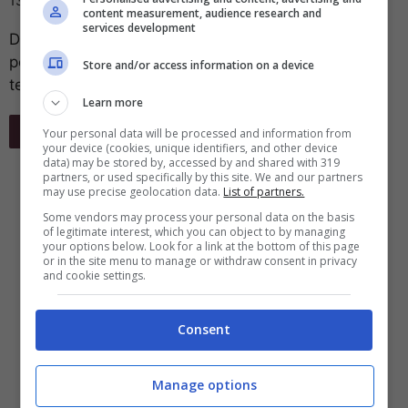
13 Agosto 2024
content measurement, audience research and
services development
Dovete partire per le vacanze ma avete paura di
portare i vostri dispositivi elettronici con voi? Non
Store and/or access information on a device
temete, questi sono indistruttibili ...
Learn more
Leggi Tutto
Your personal data will be processed and information from
your device (cookies, unique identifiers, and other device
data) may be stored by, accessed by and shared with 319
partners, or used specifically by this site. We and our partners
may use precise geolocation data.
List of partners.
Some vendors may process your personal data on the basis
of legitimate interest, which you can object to by managing
your options below. Look for a link at the bottom of this page
or in the site menu to manage or withdraw consent in privacy
and cookie settings.
Consent
Manage options