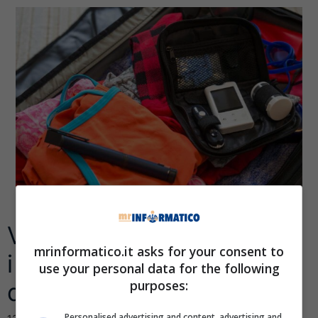
Vacanze sicure anche per
mrinformatico.it asks for your consent to
i nostri dispositivi: questi
use your personal data for the following
purposes:
qua sono indistruttibili
Personalised advertising and content, advertising and