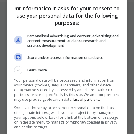
mrinformatico.it asks for your consent to
ULTIMI ARTICOLI
use your personal data for the following
purposes:
Personalised advertising and content, advertising and
content measurement, audience research and
services development
Store and/or access information on a device
Learn more
I Pro E I Contro Di Una Nuova Moda
Your personal data will be processed and information from
Che Punta A Cambiare Il Tabacco
your device (cookies, unique identifiers, and other device
data) may be stored by, accessed by and shared with 319
Per Sempre
partners, or used specifically by this site. We and our partners
may use precise geolocation data.
List of partners.
25 Novembre 2025
Some vendors may process your personal data on the basis
of legitimate interest, which you can object to by managing
your options below. Look for a link at the bottom of this page
or in the site menu to manage or withdraw consent in privacy
and cookie settings.
Come mettere in sicurezza il