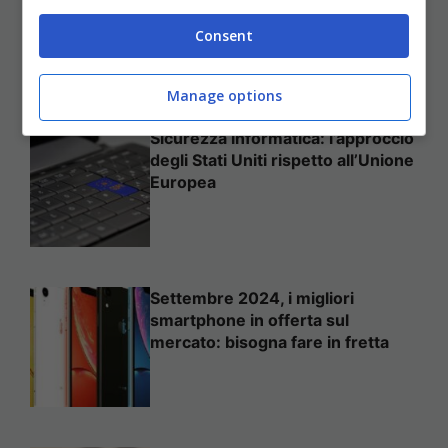
proprio sito web
Consent
Manage options
Sicurezza informatica: l’approccio
degli Stati Uniti rispetto all’Unione
Europea
Settembre 2024, i migliori
smartphone in offerta sul
mercato: bisogna fare in fretta