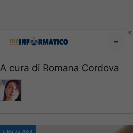
Vai
al
Menu
contenuto
A cura di Romana Cordova
5 Marzo 2024