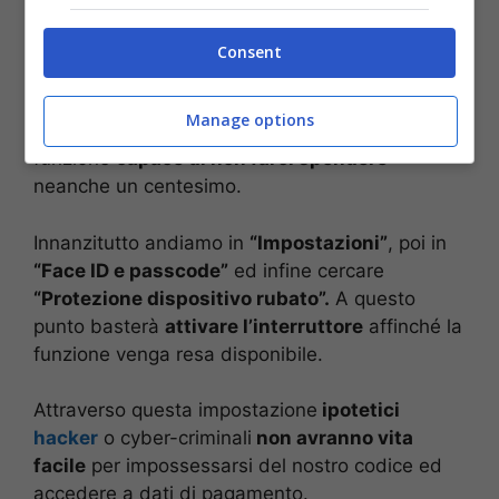
la presenza
di minacce interne ed evitare
ulteriori complicanze.
Consent
Sappiamo
che alcune app costano
anche
Manage options
abbastanza, ma all’interno del telefono c’è una
funzione
capace di non farci spendere
neanche un centesimo.
Innanzitutto andiamo in
“Impostazioni”
, poi in
“Face ID e passcode”
ed infine cercare
“Protezione dispositivo rubato”.
A questo
punto basterà
attivare l’interruttore
affinché la
funzione venga resa disponibile.
Attraverso questa impostazione
ipotetici
hacker
o cyber-criminali
non avranno vita
facile
per impossessarsi del nostro codice ed
accedere a dati di pagamento.