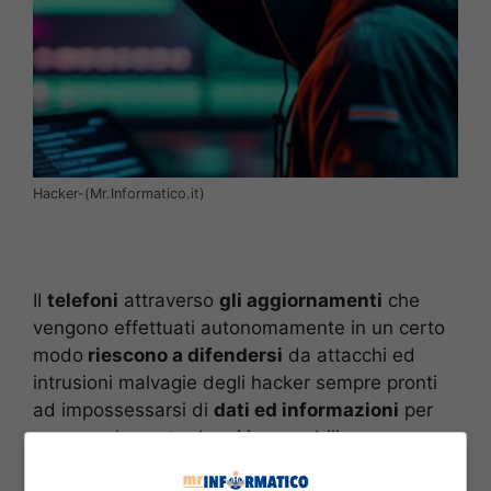
Hacker-(Mr.Informatico.it)
II
telefoni
attraverso
gli aggiornamenti
che
vengono effettuati autonomamente in un certo
modo
riescono a difendersi
da attacchi ed
intrusioni malvagie degli hacker sempre pronti
ad impossessarsi di
dati ed informazioni
per
creare solamente danni irreparabili.