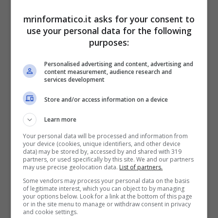
Ma
non bisogna arrendersi
, perché nei sistemi
generali di questi nuovi dispositivi è possibile
mrinformatico.it asks for your consent to
applicare delle funzioni capaci di bloccare
use your personal data for the following
tentativi
di attacchi e di virus.
purposes:
Cosa bisogna
attivare
precisamente? Si tratta
Personalised advertising and content, advertising and
content measurement, audience research and
precisamente
di un nuovo update
che riguarda
services development
l’ultima versione di
iOS 17.3.
Per far sì che
funzioni correttamente abbiamo bisogno di
un
Store and/or access information on a device
aggiornamento
anche per il nostro
Learn more
smartphone.
Your personal data will be processed and information from
your device (cookies, unique identifiers, and other device
Difendere il telefono
data) may be stored by, accessed by and shared with 319
partners, or used specifically by this site. We and our partners
may use precise geolocation data.
List of partners.
Solitamente dopo aver acquistato un nuovo
Some vendors may process your personal data on the basis
of legitimate interest, which you can object to by managing
smartphone,
il primo pensiero
è quello di
your options below. Look for a link at the bottom of this page
installare o scaricare una buona applicazione o
or in the site menu to manage or withdraw consent in privacy
and cookie settings.
anti virus
che in poco tempo possa
segnalare