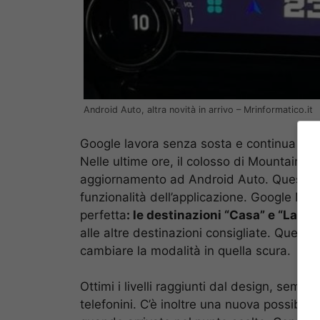
Android Auto, altra novità in arrivo – Mrinformatico.it
Google lavora senza sosta e continua a mig
Nelle ultime ore, il colosso di Mountain V
aggiornamento ad Android Auto. Queste pic
funzionalità dell’applicazione. Google M
perfetta
: le destinazioni “Casa” e “Lavoro
alle altre destinazioni consigliate. Quest
cambiare la modalità in quella scura.
Ottimi i livelli raggiunti dal design, sempr
telefonini. C’è inoltre una nuova possibili