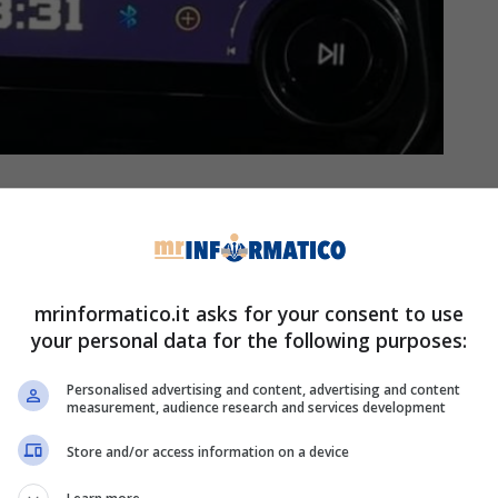
liorare i prodotti a disposizione degli utenti.
iew ha anche fornito un interessante
cole migliorie perfezionano in realtà estetica e
aps su Android Auto sta diventando veramente
mrinformatico.it asks for your consent to use
”,
ad esempio, hanno un’icona più visibile rispetto
your personal data for the following purposes:
a modifica è ancora più marcata se decidere di
Personalised advertising and content, advertising and content
measurement, audience research and services development
e più coerente e simile all’applicazione presente sui
Store and/or access information on a device
tà di salvare subito le informazioni sul parcheggio