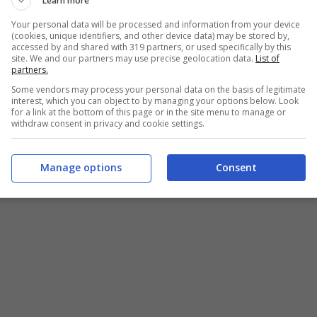
Learn more
mento delle funzionalità, cresce anche la gioia
urare un prodotto così ben realizzato. Big G,
Your personal data will be processed and information from your device
(cookies, unique identifiers, and other device data) may be stored by,
ficiale
anche nelle funzioni di Android Auto:
accessed by and shared with 319 partners, or used specifically by this
 l’assistente riuscirà a leggervi un riassunto
site. We and our partners may use precise geolocation data.
List of
partners.
guida. La sintesi è utilissima quando siete
Some vendors may process your personal data on the basis of legitimate
ma non volete ovviamente perdervi il contenuto di
interest, which you can object to by managing your options below. Look
for a link at the bottom of this page or in the site menu to manage or
withdraw consent in privacy and cookie settings.
Manage options
Consent