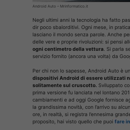
Android Auto – Mrinformatico.it
Negli ultimi anni la tecnologia ha fatto pa
dir poco sbalorditivi. Ogni mese, in pratic
lasciano il mondo senza parole. Anche per 
delle vere e proprie rivoluzioni: si pensi a
ogni centimetro della vettura
. Si parla 
servizio fornito (ancora una volta) da Goo
Per chi non lo sapesse, Android Auto è 
dispositivi Android di essere utilizzat
solitamente sul cruscotto.
Sviluppato con
prima versione fu lanciata nel lontano 20
cambiamenti e ad oggi Google fornisce ag
la grandissima novità, con l’arrivo su alcu
ore, in realtà, si registra l’ennesima gran
proposito, hai visto quello che puoi
fare i