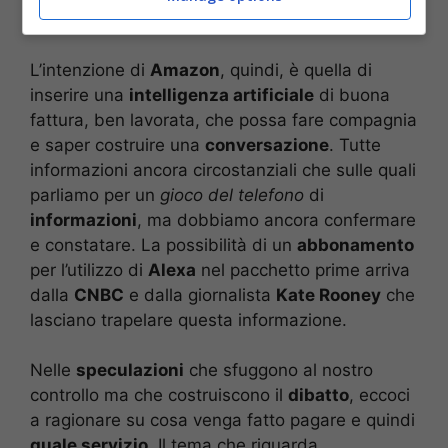
succedendo?
L’intenzione di
Amazon
, quindi, è quella di
inserire una
intelligenza artificiale
di buona
fattura, ben lavorata, che possa fare compagnia
e saper costruire una
conversazione
. Tutte
informazioni ancora circostanziali che sulle quali
parliamo per un
gioco del telefono
di
informazioni
, ma dobbiamo ancora confermare
e constatare. La possibilità di un
abbonamento
per l’utilizzo di
Alexa
nel pacchetto prime arriva
dalla
CNBC
e dalla giornalista
Kate Rooney
che
lasciano trapelare questa informazione.
Nelle
speculazioni
che sfuggono al nostro
controllo ma che costruiscono il
dibatto
, eccoci
a ragionare su cosa venga fatto pagare e quindi
quale servizio
. Il tema che riguarda