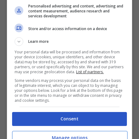
Personalised advertising and content, advertising and
commercializzare una
nuova tecnologia
, ma di
content measurement, audience research and
cosa stiamo parlando? Parliamo della grande
services development
innovazione del nostro secolo: l’
intelligenza
Store and/or access information on a device
artificiale
. L’IA oggi è in una esponenziale
crescita
che, passo passo, dimostra delle
Learn more
grandi trasformazioni. Abbiamo avuto modo di
Your personal data will be processed and information from
vedere
quanto sia cambiata l’IA
e come venga
your device (cookies, unique identifiers, and other device
sfruttata. Oggi, infatti, si iniziano ad intravedere
data) may be stored by, accessed by and shared with 319
partners, or used specifically by this site. We and our partners
le prime forme di
commercializzazione
may use precise geolocation data.
List of partners.
dell’intelligenza artificiale, si veda, ad esempio
Some vendors may process your personal data on the basis
Chat GPT
. Come tutto, alla fine il re denaro
of legitimate interest, which you can object to by managing
your options below. Look for a link at the bottom of this page
mette mano su un mondo che vuole la sua
or in the site menu to manage or withdraw consent in privacy
parte e prova ad inserirsi come nuovo mercato.
and cookie settings.
Intelligenza artificiale e
Consent
Alexa: cosa sta
Manage options