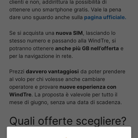
clienti e non, addirittura la possibilità di
ottenere uno smartphone gratis. Vale la pena
dare uno sguardo anche sulla
pagina ufficiale.
Se si acquista una
nuova SIM
, lasciando lo
stesso numero e passando alla WindTre, si
potranno ottenere
anche più GB nell’offerta
e
per la navigazione in rete.
Prezzi
davvero vantaggiosi
da poter prendere
al volo per chi volesse anche cambiare
operatore e provare
nuove esperienza con
WindTre
. La proposta è valevole per tutto il
mese di giugno, senza una data di scadenza.
Quali offerte scegliere?
Sono diverse le offerte che WindTre pone