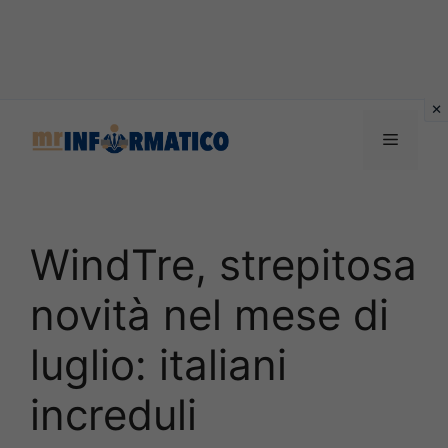
Vai
al
Menu
contenuto
WindTre, strepitosa
novità nel mese di
luglio: italiani
increduli