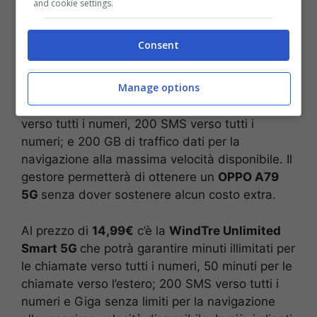
and cookie settings.
Segue l’offerta
WindTre Start 5G,
considerata
Consent
come la più conveniente per coloro che vogliono
tenere il proprio smartphone: il costo di rinnovo
Manage options
ammonta a
12,99 euro
al mese ed è possibile
usufruire di: minuti illimitati per le chiamate
verso tutti i numeri, 200 SMS verso tutti i
numeri; e 200 GB di traffico dati per la
navigazione alla massima velocità disponibile. Il
gestore permetterà di ottenere un
OPPO A79
5G
senza dover sostenere alcun costo extra.
Al prezzo di
14,99€
c’è la
WindTre Unlimited
Smart 5G
che potrà garantire minuti illimitati per
le chiamate verso tutti i numeri, 50 minuti per le
chiamate verso l’estero; 200 SMS verso tutti i
numeri e Giga senza limiti per la navigazione