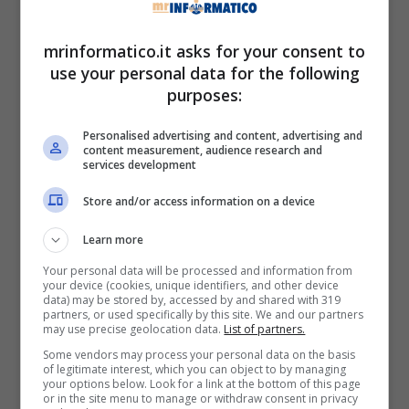
davanti agli occhi dei cittadini, se interessati o
meno a ciò che è stato proposto.
mrinformatico.it asks for your consent to
use your personal data for the following
La prima è la
WindTre Pack 5G Reload
purposes:
exChange,
con la quale ad un prezzo di soli
9,99 euro
al mese permette di usufruire minuti
Personalised advertising and content, advertising and
content measurement, audience research and
illimitati per le chiamate verso tutti i numeri, 200
services development
SMS verso tutti i numeri; e 200 GB di traffico
Store and/or access information on a device
dati per la navigazione alla massima velocità
disponibile.
Learn more
Your personal data will be processed and information from
I clienti inoltre potranno richiederla soltanto
your device (cookies, unique identifiers, and other device
consegnando il vecchio in un punto
data) may be stored by, accessed by and shared with 319
partners, or used specifically by this site. We and our partners
commerciale di WindTre
, in modo da
may use precise geolocation data.
List of partners.
poter ricevere una valutazione che sarà
Some vendors may process your personal data on the basis
rimborsata entro pochi giorni dalla consegna; e
of legitimate interest, which you can object to by managing
your options below. Look for a link at the bottom of this page
poter acquistare gratuitamente uno Xiaomi
or in the site menu to manage or withdraw consent in privacy
Redmi 13C.