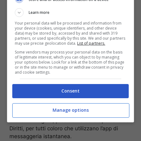
scrivere qualcosa nel gruppo, ovviamente può
contattare l’amministratore.
Learn more
Your personal data will be processed and information from
La funzionalità Gruppi limitati è stata
your device (cookies, unique identifiers, and other device
individuata da WABetaInfo nelle versioni beta di
data) may be stored by, accessed by and shared with 319
partners, or used specifically by this site. We and our partners
WhatsApp per iOS e Android. Il blog di
may use precise geolocation data.
List of partners.
WABetaInfo ha spiegato: “Quando gli
Some vendors may process your personal data on the basis
amministratori disattiveranno le funzionalità di
of legitimate interest, which you can object to by managing
your options below. Look for a link at the bottom of this page
chat, solo loro potranno interagire a vicenda nel
or in the site menu to manage or withdraw consent in privacy
and cookie settings.
gruppo: questo può accadere quando un
amministratore vuole attirare l’attenzione di tutti
i partecipanti, scrivere qualcosa di importante o
Consent
organizzare un evento”.
Manage options
Insomma, una novità importante, rileva
Giovanni D’Agata, presidente dello Sportello dei
Diritti, per tutti coloro che utilizzano l’app di
messaggeria istantanea.