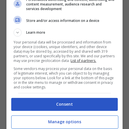
content measurement, audience research and
Il computer in questione ha delle caratteristiche
services development
che possono soddisfare davvero una fetta di
Store and/or access information on a device
utenti e di potenziali acquirenti davvero enorme.
Si tratta del Chromebook Lenovo. Il display è un
Learn more
LCD Full HD da 15,6 pollici
con una luminosità
Your personal data will be processed and information from
massima di
250 nit
. Il risultato è uno schermo
your device (cookies, unique identifiers, and other device
che si vede bene anche da angolature
data) may be stored by, accessed by and shared with 319
partners, or used specifically by this site. We and our partners
differenti. La tastiera
non è retroilluminata
e la
may use precise geolocation data.
List of partners.
digitazione risulta essere confortevole. Anche
Some vendors may process your personal data on the basis
nel momento in cui siamo esposti a delle
of legitimate interest, which you can object to by managing
your options below. Look for a link at the bottom of this page
giornate di lungo ed intenso lavoro.
or in the site menu to manage or withdraw consent in privacy
and cookie settings.
Il processore
Intel Celeron N4500
è un
processore dual-core che garantisce un
basso
Consent
consumo energetico
. Si tratta di un dispositivo
che offre un rendimento buono ed adatto ad
Manage options
attività quotidiane che rientrano nell’ordinaria