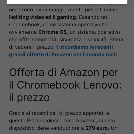
amministrazione. Discorso diverso, invece, se ci
occorrono lavori maggiormente pesanti come
l’
editing video ed il gaming
. Essendo un
Chromebook, come sistema operativo ha
ovviamente
Chrome OS
, un sistema operativo
che offre semplicità, sicurezza e velocità. Prima
di vedere il prezzo,
ti ricordiamo le recenti
grandi offerte di Amazon per il mondo tech
.
Offerta di Amazon per
il Chromebook Lenovo:
il prezzo
Grazie ai recenti cali di prezzo apportati a
questo PC dal colosso tech Amazon, questo
dispositivo viene venduto ora a
279 euro
. Un