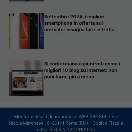
Settembre 2024, i migliori
smartphone in offerta sul
mercato: bisogna fare in fretta
Si confermano a pieni voti come i
migliori 10 blog su internet: non
puoi farne più a meno
Mrinformatico.it di proprietà di WEB 365 SRL - Via
Nicola Marchese 10, 00141 Roma (RM) - Codice Fiscale
e Partita I.V.A. 12279101005