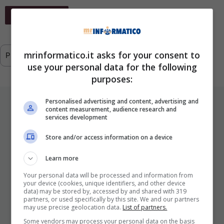
Leggi Tutto
mrinformatico.it asks for your consent to
Previous
1
…
291
292
293
use your personal data for the following
purposes:
ULTIMI ARTICOLI
Personalised advertising and content, advertising and
content measurement, audience research and
services development
Store and/or access information on a device
Learn more
Your personal data will be processed and information from
your device (cookies, unique identifiers, and other device
data) may be stored by, accessed by and shared with 319
partners, or used specifically by this site. We and our partners
may use precise geolocation data.
List of partners.
I Pro E I Contro Di Una Nuova Moda
Some vendors may process your personal data on the basis