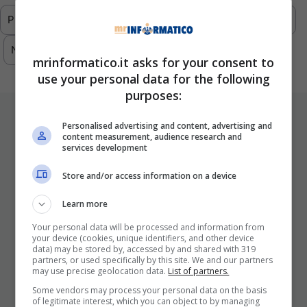
Previous
1
2
3
4
5
…
293
Next
mrinformatico.it asks for your consent to
use your personal data for the following
purposes:
ULTIMI ARTICOLI
Personalised advertising and content, advertising and
content measurement, audience research and
services development
Store and/or access information on a device
Learn more
Your personal data will be processed and information from
your device (cookies, unique identifiers, and other device
data) may be stored by, accessed by and shared with 319
partners, or used specifically by this site. We and our partners
I Pro E I Contro Di Una Nuova Moda
may use precise geolocation data.
List of partners.
Che Punta A Cambiare Il Tabacco
Some vendors may process your personal data on the basis
Per Sempre
of legitimate interest, which you can object to by managing