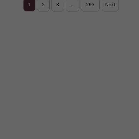
1
2
3
…
293
Next