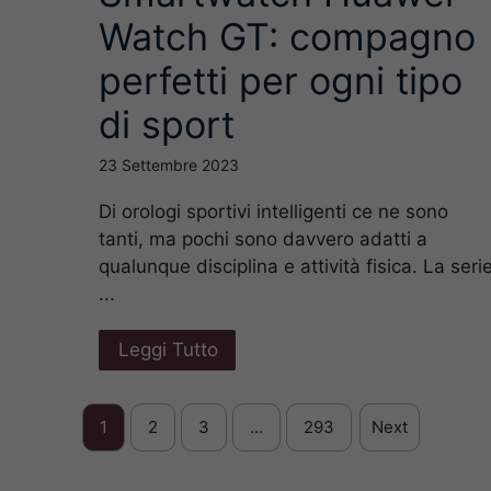
Watch GT: compagno
perfetti per ogni tipo
di sport
23 Settembre 2023
Di orologi sportivi intelligenti ce ne sono
tanti, ma pochi sono davvero adatti a
qualunque disciplina e attività fisica. La seri
...
Leggi Tutto
1
2
3
…
293
Next