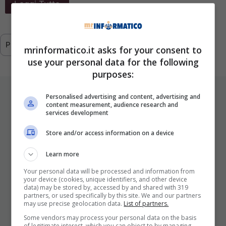
Leggi Tutto
Previous
1
…
291
292
293
mrinformatico.it asks for your consent to
use your personal data for the following
purposes:
ULTIMI ARTICOLI
Personalised advertising and content, advertising and
content measurement, audience research and
services development
Store and/or access information on a device
Learn more
Your personal data will be processed and information from
your device (cookies, unique identifiers, and other device
data) may be stored by, accessed by and shared with 319
partners, or used specifically by this site. We and our partners
I Pro E I Contro Di Una Nuova Moda
may use precise geolocation data.
List of partners.
Che Punta A Cambiare Il Tabacco
Some vendors may process your personal data on the basis
of legitimate interest, which you can object to by managing