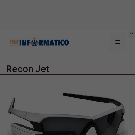
Vai
al
Menu
contenuto
Recon Jet