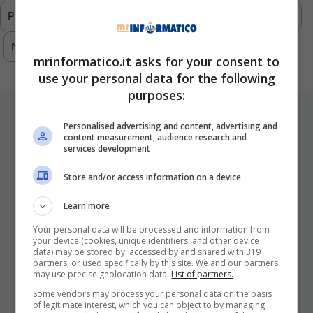
Previous
1
2
3
4
5
…
293
Next
mrinformatico.it asks for your consent to
use your personal data for the following
purposes:
ULTIMI ARTICOLI
Personalised advertising and content, advertising and
content measurement, audience research and
services development
Store and/or access information on a device
Learn more
Your personal data will be processed and information from
your device (cookies, unique identifiers, and other device
data) may be stored by, accessed by and shared with 319
partners, or used specifically by this site. We and our partners
I Pro E I Contro Di Una Nuova Moda
may use precise geolocation data.
List of partners.
Che Punta A Cambiare Il Tabacco
Some vendors may process your personal data on the basis
Per Sempre
of legitimate interest, which you can object to by managing