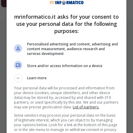
1
2
3
…
293
Next
mrinformatico.it asks for your consent to
use your personal data for the following
ULTIMI ARTICOLI
purposes:
Personalised advertising and content, advertising and
content measurement, audience research and
services development
Store and/or access information on a device
Learn more
Your personal data will be processed and information from
your device (cookies, unique identifiers, and other device
I Pro E I Contro Di Una Nuova Moda
data) may be stored by, accessed by and shared with 319
Che Punta A Cambiare Il Tabacco
partners, or used specifically by this site. We and our partners
may use precise geolocation data.
List of partners.
Per Sempre
Some vendors may process your personal data on the basis
25 Novembre 2025
of legitimate interest, which you can object to by managing
your options below. Look for a link at the bottom of this page
or in the site menu to manage or withdraw consent in privacy