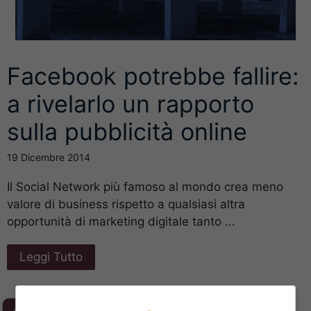
Facebook potrebbe fallire:
a rivelarlo un rapporto
sulla pubblicità online
19 Dicembre 2014
Il Social Network più famoso al mondo crea meno
valore di business rispetto a qualsiasi altra
opportunità di marketing digitale tanto ...
Leggi Tutto