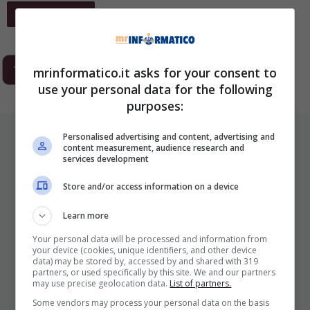
Leggi Tutto
1
2
3
…
293
Next
mrinformatico.it asks for your consent to
use your personal data for the following
purposes:
ULTIMI ARTICOLI
Personalised advertising and content, advertising and
content measurement, audience research and
services development
Store and/or access information on a device
Learn more
Your personal data will be processed and information from
your device (cookies, unique identifiers, and other device
data) may be stored by, accessed by and shared with 319
partners, or used specifically by this site. We and our partners
may use precise geolocation data.
List of partners.
I Pro E I Contro Di Una Nuova Moda
Che Punta A Cambiare Il Tabacco
Some vendors may process your personal data on the basis