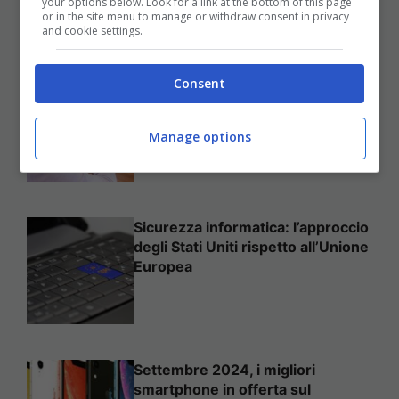
your options below. Look for a link at the bottom of this page
25 Novembre 2025
or in the site menu to manage or withdraw consent in privacy
and cookie settings.
Consent
Come mettere in sicurezza il
proprio sito web
Manage options
Sicurezza informatica: l’approccio
degli Stati Uniti rispetto all’Unione
Europea
Settembre 2024, i migliori
smartphone in offerta sul