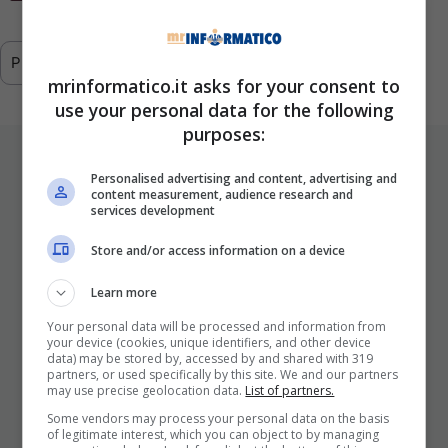
Previous
1
…
291
292
293
mrinformatico.it asks for your consent to
use your personal data for the following
purposes:
ULTIMI ARTICOLI
Personalised advertising and content, advertising and
content measurement, audience research and
services development
Store and/or access information on a device
Learn more
Your personal data will be processed and information from
your device (cookies, unique identifiers, and other device
data) may be stored by, accessed by and shared with 319
I Pro E I Contro Di Una Nuova Moda
partners, or used specifically by this site. We and our partners
may use precise geolocation data.
List of partners.
Che Punta A Cambiare Il Tabacco
Some vendors may process your personal data on the basis
Per Sempre
of legitimate interest, which you can object to by managing