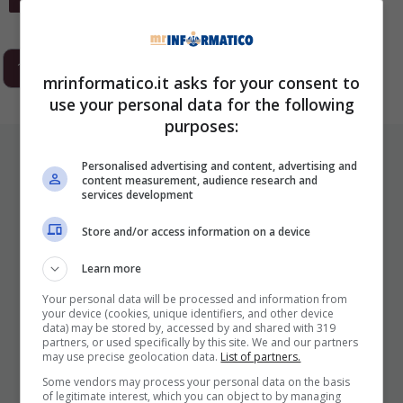
1
2
3
…
293
Next
mrinformatico.it asks for your consent to
use your personal data for the following
purposes:
ULTIMI ARTICOLI
Personalised advertising and content, advertising and
content measurement, audience research and
services development
Store and/or access information on a device
Learn more
Your personal data will be processed and information from
your device (cookies, unique identifiers, and other device
data) may be stored by, accessed by and shared with 319
partners, or used specifically by this site. We and our partners
I Pro E I Contro Di Una Nuova Moda
may use precise geolocation data.
List of partners.
Che Punta A Cambiare Il Tabacco
Some vendors may process your personal data on the basis
Per Sempre
of legitimate interest, which you can object to by managing