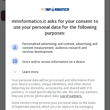
1
2
3
…
293
Next
mrinformatico.it asks for your consent to
use your personal data for the following
purposes:
ULTIMI ARTICOLI
Personalised advertising and content, advertising and
content measurement, audience research and
services development
Store and/or access information on a device
Learn more
Your personal data will be processed and information from
your device (cookies, unique identifiers, and other device
data) may be stored by, accessed by and shared with 319
I Pro E I Contro Di Una Nuova Moda
partners, or used specifically by this site. We and our partners
may use precise geolocation data.
List of partners.
Che Punta A Cambiare Il Tabacco
Some vendors may process your personal data on the basis
Per Sempre
of legitimate interest, which you can object to by managing