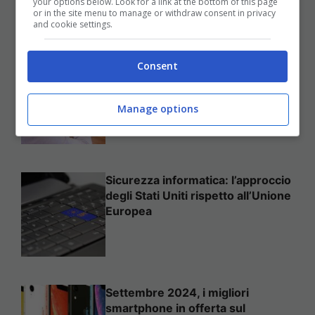
your options below. Look for a link at the bottom of this page
25 Novembre 2025
or in the site menu to manage or withdraw consent in privacy
and cookie settings.
Consent
Come mettere in sicurezza il
proprio sito web
Manage options
Sicurezza informatica: l’approccio
degli Stati Uniti rispetto all’Unione
Europea
Settembre 2024, i migliori
smartphone in offerta sul