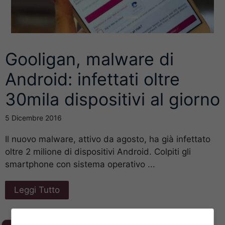
Gooligan, malware di
Android: infettati oltre
30mila dispositivi al giorno
5 Dicembre 2016
Il nuovo malware, attivo da agosto, ha già infettato
oltre 2 milione di dispositivi Android. Colpiti gli
smartphone con sistema operativo ...
Leggi Tutto