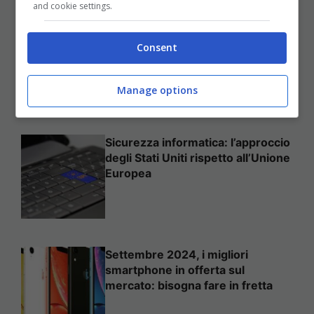
and cookie settings.
Come mettere in sicurezza il
proprio sito web
Consent
Manage options
Sicurezza informatica: l’approccio
degli Stati Uniti rispetto all’Unione
Europea
Settembre 2024, i migliori
smartphone in offerta sul
mercato: bisogna fare in fretta