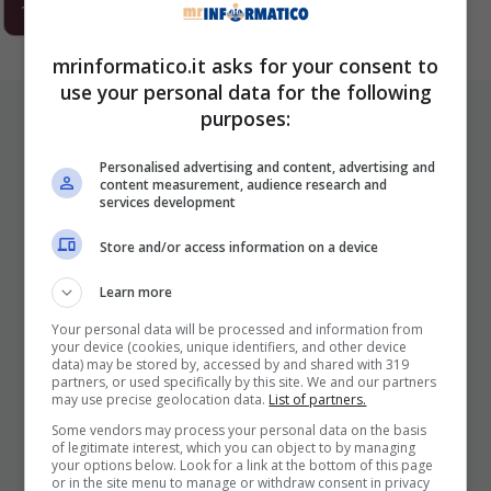
1
2
3
…
293
Next
mrinformatico.it asks for your consent to
use your personal data for the following
ULTIMI ARTICOLI
purposes:
Personalised advertising and content, advertising and
content measurement, audience research and
services development
Store and/or access information on a device
Learn more
Your personal data will be processed and information from
your device (cookies, unique identifiers, and other device
I Pro E I Contro Di Una Nuova Moda
data) may be stored by, accessed by and shared with 319
Che Punta A Cambiare Il Tabacco
partners, or used specifically by this site. We and our partners
may use precise geolocation data.
List of partners.
Per Sempre
Some vendors may process your personal data on the basis
25 Novembre 2025
of legitimate interest, which you can object to by managing
your options below. Look for a link at the bottom of this page
or in the site menu to manage or withdraw consent in privacy