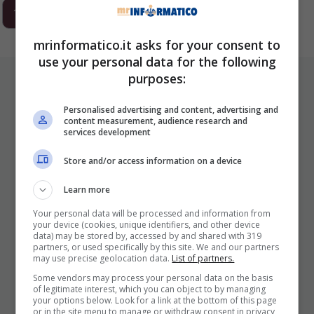
1
2
3
…
293
Next
mrinformatico.it asks for your consent to
use your personal data for the following
purposes:
ULTIMI ARTICOLI
Personalised advertising and content, advertising and
content measurement, audience research and
services development
Store and/or access information on a device
Learn more
Your personal data will be processed and information from
your device (cookies, unique identifiers, and other device
I Pro E I Contro Di Una Nuova Moda
data) may be stored by, accessed by and shared with 319
partners, or used specifically by this site. We and our partners
Che Punta A Cambiare Il Tabacco
may use precise geolocation data.
List of partners.
Per Sempre
Some vendors may process your personal data on the basis
of legitimate interest, which you can object to by managing
25 Novembre 2025
your options below. Look for a link at the bottom of this page
or in the site menu to manage or withdraw consent in privacy