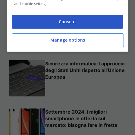
and cookie settings.
Come mettere in sicurezza il
Consent
proprio sito web
Manage options
Sicurezza informatica: l’approccio
degli Stati Uniti rispetto all’Unione
Europea
Settembre 2024, i migliori
smartphone in offerta sul
mercato: bisogna fare in fretta