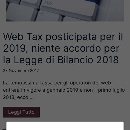
Web Tax posticipata per il
2019, niente accordo per
la Legge di Bilancio 2018
27 Novembre 2017
La temutissima tassa per gli operatori del web
entrerà in vigore a gennaio 2019 e non il primo luglio
2018, ecco ...
Leggi Tutto