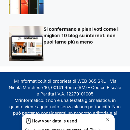
Si confermano a pieni voti come i
migliori 10 blog su internet: non
puoi farne più a meno
Mrinformatico.it di proprietà di WEB 365 SRL - Via
Nicola Marchese 10, 00141 Roma (RM) - Codice Fiscale
e Partita I.V.A. 12279101005
Mrinformatico.it non è una testata giornalistica, in
quanto viene aggiornato senza alcuna periodicità. Non
può pertanto considerarsi un prodotto editoriale ai
sensi della legge n. 62 del 07.03.2001