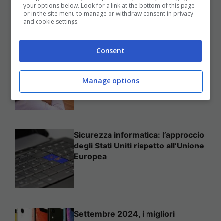
your options below. Look for a link at the bottom of this page
or in the site menu to manage or withdraw consent in privacy
25 Novembre 2025
and cookie settings.
Consent
Come mettere in sicurezza il
proprio sito web
Manage options
Sicurezza informatica: l’approccio
degli Stati Uniti rispetto all’Unione
Europea
Settembre 2024, i migliori