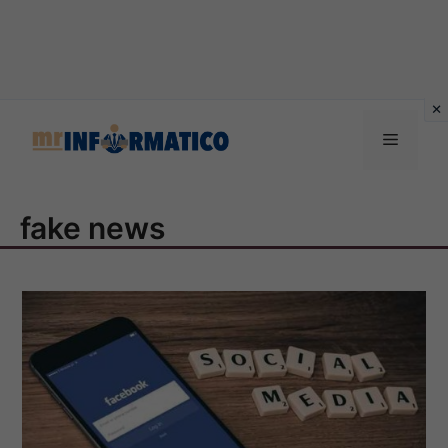
Vai
al
Menu
contenuto
fake news