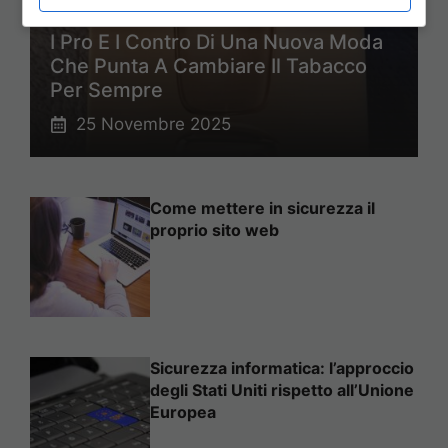
I Pro E I Contro Di Una Nuova Moda
Che Punta A Cambiare Il Tabacco
Per Sempre
25 Novembre 2025
Come mettere in sicurezza il
proprio sito web
Sicurezza informatica: l’approccio
degli Stati Uniti rispetto all’Unione
Europea