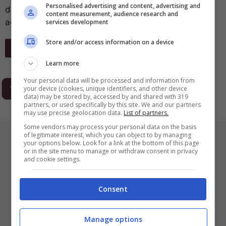
Personalised advertising and content, advertising and
disporre di un sito web responsive che possa
content measurement, audience research and
adattarsi volta per ...
services development
Store and/or access information on a device
Leggi Tutto
Learn more
Your personal data will be processed and information from
1
2
3
…
293
Next
your device (cookies, unique identifiers, and other device
data) may be stored by, accessed by and shared with 319
partners, or used specifically by this site. We and our partners
may use precise geolocation data.
List of partners.
Some vendors may process your personal data on the basis
ULTIMI ARTICOLI
of legitimate interest, which you can object to by managing
your options below. Look for a link at the bottom of this page
or in the site menu to manage or withdraw consent in privacy
and cookie settings.
Consent
Manage options