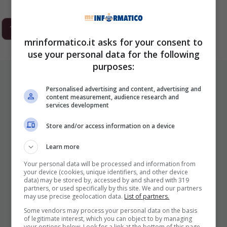
1
2
3
…
293
Next
mrinformatico.it asks for your consent to
use your personal data for the following
purposes:
ULTIMI ARTICOLI
Personalised advertising and content, advertising and
content measurement, audience research and
services development
Store and/or access information on a device
Learn more
Your personal data will be processed and information from
your device (cookies, unique identifiers, and other device
data) may be stored by, accessed by and shared with 319
I Pro E I Contro Di Una Nuova Moda
partners, or used specifically by this site. We and our partners
may use precise geolocation data.
List of partners.
Che Punta A Cambiare Il Tabacco
Some vendors may process your personal data on the basis
Per Sempre
of legitimate interest, which you can object to by managing
your options below. Look for a link at the bottom of this page