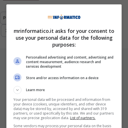
Previous
1
2
3
4
5
6
…
mrinformatico.it asks for your consent to
293
Next
use your personal data for the following
purposes:
ULTIMI ARTICOLI
Personalised advertising and content, advertising and
content measurement, audience research and
services development
Store and/or access information on a device
Learn more
Your personal data will be processed and information from
your device (cookies, unique identifiers, and other device
data) may be stored by, accessed by and shared with 319
partners, or used specifically by this site. We and our partners
may use precise geolocation data.
List of partners.
I Pro E I Contro Di Una Nuova Moda
Some vendors may process your personal data on the basis
Che Punta A Cambiare Il Tabacco